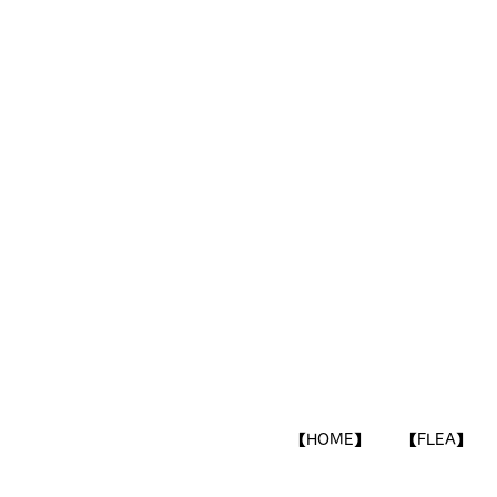
​【HOME
】
​【FLEA】