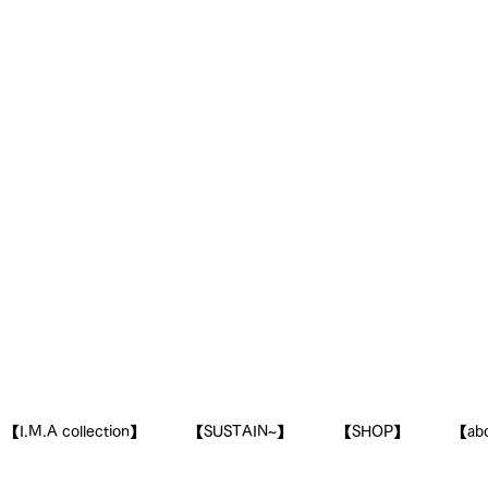
【I.M.A collection】
​【SUSTAIN~】
【SHOP】
​【ab