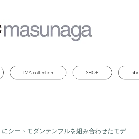
IMA collection
SHOP
abo