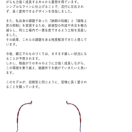
がらも力強く成長する木々から着想を得ています。
シンプルなラインに仕上げることで、流行に左右され
ず、長く愛用できるデザインを目指しました。
また、私自身の課題であった「納期の短縮」と「価格上
昇の抑制」を実現するため、新規型の作成や外注を極力
減らし、同じ工場内で一貫生産できるよう工程を見直し
ました。
その結果、これらの課題をある程度解消できたと感じて
います。
今後、鯖江でのものづくりは、ますます厳しい状況にな
ることが予想されます。
しかし、根曲がりの木々のように力強く成長しながら、
この環境を乗り越え、眼鏡作りを続けていきたいと思い
ます。
このモデルが、初期型と同じように、皆様に長く愛され
ることを願っています。